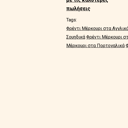
πωλήσεις
Tags:
Φρέντι Μέρκουρι στα Αγγλικ
Σουηδικά
Φρέντι Μέρκουρι στ
Μέρκουρι στα Πορτογαλικά