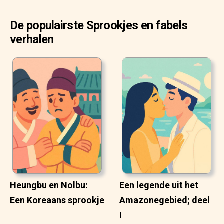
De populairste Sprookjes en fabels
verhalen
Heungbu en Nolbu:
Een legende uit het
Een Koreaans sprookje
Amazonegebied; deel
I