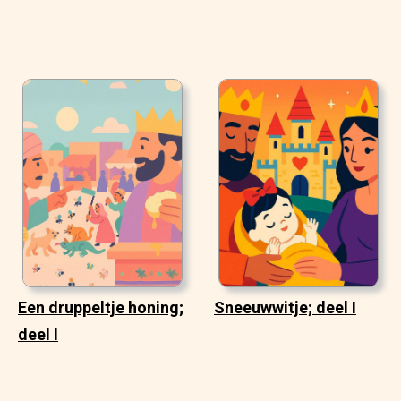
Een druppeltje honing;
Sneeuwwitje; deel I
deel I