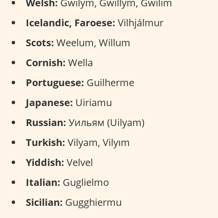
Welsh:
Gwilym, Gwillym, Gwilim
Icelandic, Faroese:
Vilhjálmur
Scots:
Weelum, Willum
Cornish:
Wella
Portuguese:
Guilherme
Japanese:
Uiriamu
Russian:
Уильям (Uilyam)
Turkish:
Vilyam, Vilyım
Yiddish:
Velvel
Italian:
Guglielmo
Sicilian:
Gugghiermu