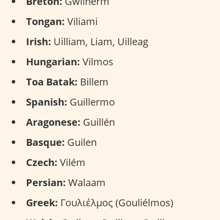
Breton:
Gwilherm
Tongan:
Viliami
Irish:
Uilliam, Liam, Uilleag
Hungarian:
Vilmos
Toa Batak:
Billem
Spanish:
Guillermo
Aragonese:
Guillén
Basque:
Guilen
Czech:
Vilém
Persian:
Walaam
Greek:
Γουλιέλμος (Gouliélmos)