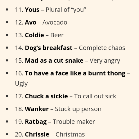
11.
Yous
– Plural of “you”
12.
Avo
– Avocado
13.
Coldie
– Beer
14.
Dog’s breakfast
– Complete chaos
15.
Mad as a cut snake
– Very angry
16.
To have a face like a burnt thong
–
Ugly
17.
Chuck a sickie
– To call out sick
18.
Wanker
– Stuck up person
19.
Ratbag
– Trouble maker
20.
Chrissie
– Christmas