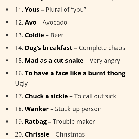
11.
Yous
– Plural of “you”
12.
Avo
– Avocado
13.
Coldie
– Beer
14.
Dog’s breakfast
– Complete chaos
15.
Mad as a cut snake
– Very angry
16.
To have a face like a burnt thong
–
Ugly
17.
Chuck a sickie
– To call out sick
18.
Wanker
– Stuck up person
19.
Ratbag
– Trouble maker
20.
Chrissie
– Christmas