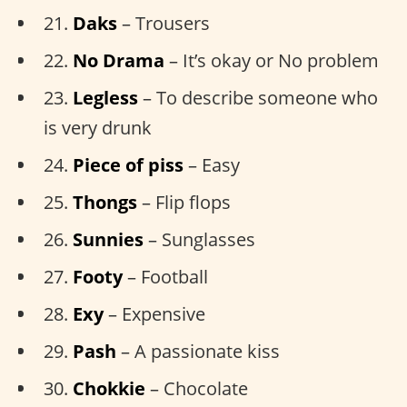
21.
Daks
– Trousers
22.
No Drama
– It’s okay or No problem
23.
Legless
– To describe someone who
is very drunk
24.
Piece of piss
– Easy
25.
Thongs
– Flip flops
26.
Sunnies
– Sunglasses
27.
Footy
– Football
28.
Exy
– Expensive
29.
Pash
– A passionate kiss
30.
Chokkie
– Chocolate