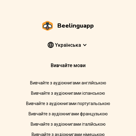
Beelinguapp
Yкраїнська
Вивчайте мови
Вивчайте з аудіокнигами англійською
Вивчайте з аудіокнигами іспанською
Вивчайте з аудіокнигами португальською
Вивчайте з аудіокнигами французькою
Вивчайте з аудіокнигами італійською
Вивчайте з аудіокнигами німецькою