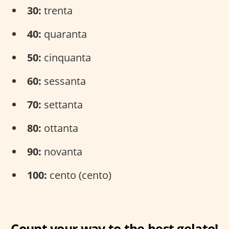
30:
trenta
40:
quaranta
50:
cinquanta
60:
sessanta
70:
settanta
80:
ottanta
90:
novanta
100:
cento (cento)
Count your way to the best gelato!