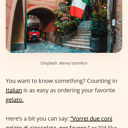
Unsplash: alexey turenkov
You want to know something? Counting in
Italian
is as easy as ordering your favorite
gelato.
Here’s a bit you can say:
“Vorrei due coni
gelato di cioccolata, per favore.”
or “I’d like