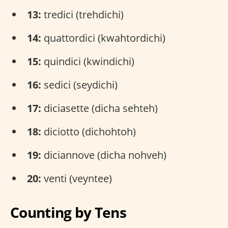
13:
tredici (trehdichi)
14:
quattordici (kwahtordichi)
15:
quindici (kwindichi)
16:
sedici (seydichi)
17:
diciasette (dicha sehteh)
18:
diciotto (dichohtoh)
19:
diciannove (dicha nohveh)
20:
venti (veyntee)
Counting by Tens