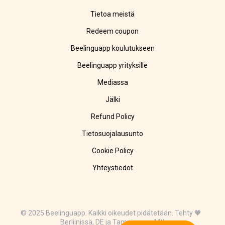
Tietoa meistä
Redeem coupon
Beelinguapp koulutukseen
Beelinguapp yrityksille
Mediassa
Jälki
Refund Policy
Tietosuojalausunto
Cookie Policy
Yhteystiedot
© 2025 Beelinguapp. Kaikki oikeudet pidätetään. Tehty 🧡
Berliinissä, DE ja Tampicossa, MX