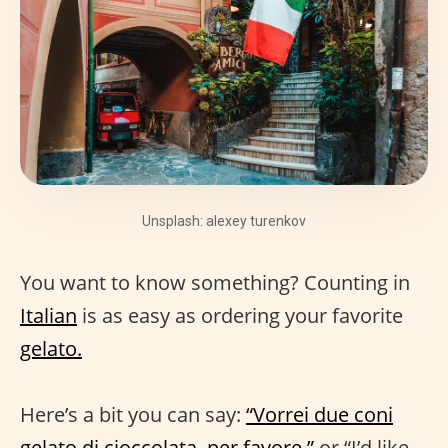
Unsplash: alexey turenkov
You want to know something? Counting in
Italian
is as easy as ordering your favorite
gelato.
Here’s a bit you can say:
“Vorrei due coni
gelato di cioccolata, per favore.”
or “I’d like