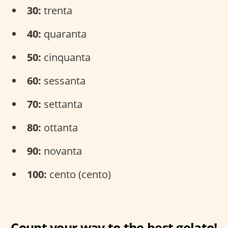
30:
trenta
40:
quaranta
50:
cinquanta
60:
sessanta
70:
settanta
80:
ottanta
90:
novanta
100:
cento (cento)
Count your way to the best gelato!