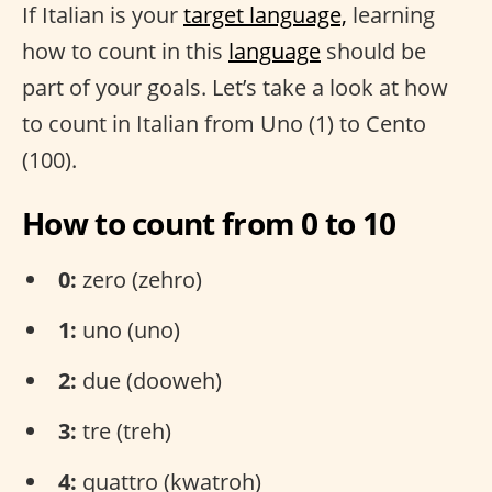
If Italian is your
target language,
learning
how to count in this
language
should be
part of your goals. Let’s take a look at how
to count in Italian from Uno (1) to Cento
(100).
How to count from 0 to 10
0:
zero (zehro)
1:
uno (uno)
2:
due (dooweh)
3:
tre (treh)
4:
quattro (kwatroh)