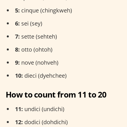
5:
cinque (chingkweh)
6:
sei (sey)
7:
sette (sehteh)
8:
otto (ohtoh)
9:
nove (nohveh)
10:
dieci (dyehchee)
How to count from 11 to 20
11:
undici (undichi)
12:
dodici (dohdichi)