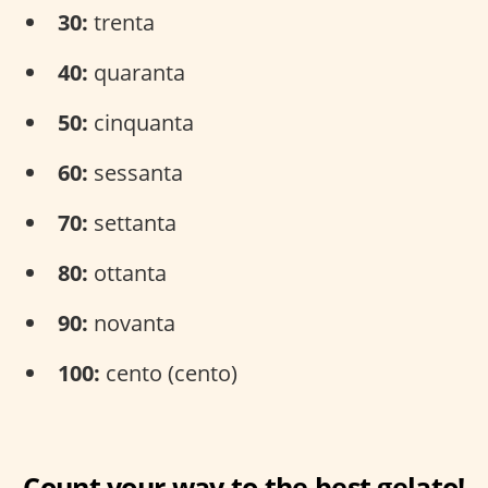
30:
trenta
40:
quaranta
50:
cinquanta
60:
sessanta
70:
settanta
80:
ottanta
90:
novanta
100:
cento (cento)
Count your way to the best gelato!