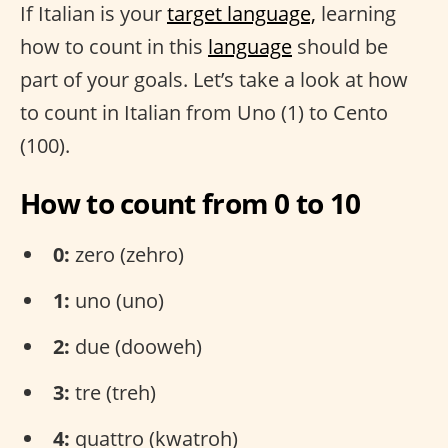
If Italian is your
target language,
learning
how to count in this
language
should be
part of your goals. Let’s take a look at how
to count in Italian from Uno (1) to Cento
(100).
How to count from 0 to 10
0:
zero (zehro)
1:
uno (uno)
2:
due (dooweh)
3:
tre (treh)
4:
quattro (kwatroh)