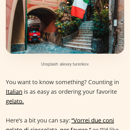
Unsplash: alexey turenkov
You want to know something? Counting in
Italian
is as easy as ordering your favorite
gelato.
Here’s a bit you can say:
“Vorrei due coni
gelato di cioccolata, per favore.”
or “I’d like