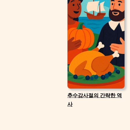
추수감사절의 간략한 역
사