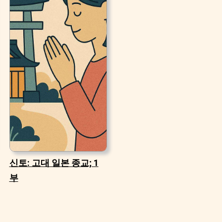
신토: 고대 일본 종교; 1
부