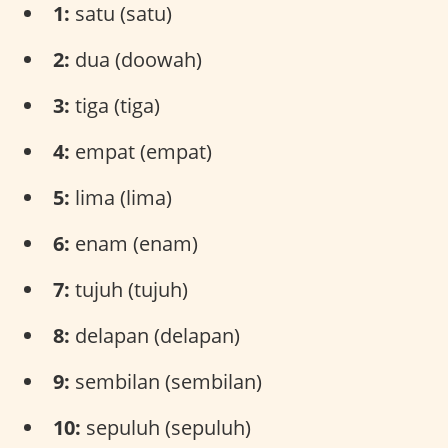
1:
satu (satu)
2:
dua (doowah)
3:
tiga (tiga)
4:
empat (empat)
5:
lima (lima)
6:
enam (enam)
7:
tujuh (tujuh)
8:
delapan (delapan)
9:
sembilan (sembilan)
10:
sepuluh (sepuluh)