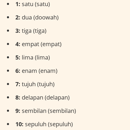
1:
satu (satu)
2:
dua (doowah)
3:
tiga (tiga)
4:
empat (empat)
5:
lima (lima)
6:
enam (enam)
7:
tujuh (tujuh)
8:
delapan (delapan)
9:
sembilan (sembilan)
10:
sepuluh (sepuluh)