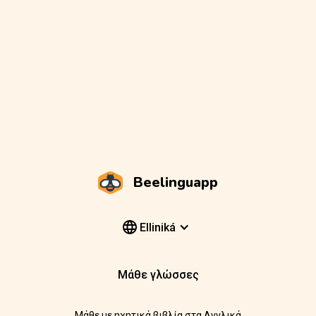
Beelinguapp
Elliniká
Μάθε γλώσσες
Μάθε με ηχητικά βιβλία στα Αγγλικά