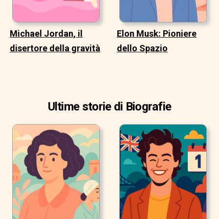
Michael Jordan, il
Elon Musk: Pioniere
disertore della gravità
dello Spazio
Ultime storie di Biografie