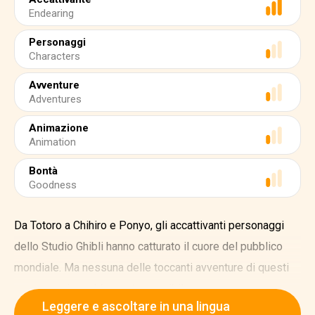
Endearing
Personaggi
Characters
Avventure
Adventures
Animazione
Animation
Bontà
Goodness
Da Totoro a Chihiro e Ponyo, gli accattivanti personaggi
dello Studio Ghibli hanno catturato il cuore del pubblico
mondiale. Ma nessuna delle toccanti avventure di questi
personaggi sarebbe stata possibile senza
Leggere e ascoltare in una lingua
l'immaginazione di Hayao Miyazaki.