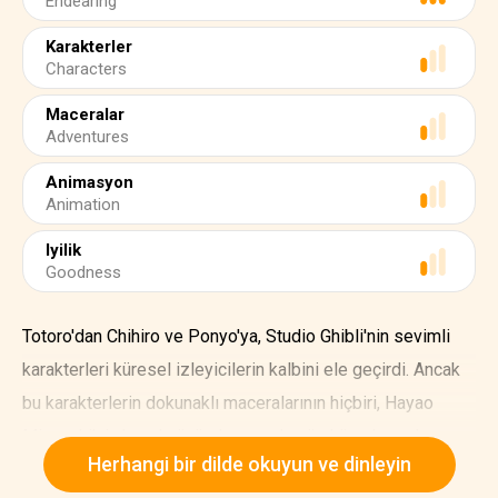
Endearing
Karakterler
Characters
Maceralar
Adventures
Animasyon
Animation
Iyilik
Goodness
Totoro'dan Chihiro ve Ponyo'ya, Studio Ghibli'nin sevimli
karakterleri küresel izleyicilerin kalbini ele geçirdi. Ancak
bu karakterlerin dokunaklı maceralarının hiçbiri, Hayao
Miyazaki'nin hayal gücü olmasaydı mümkün olmazdı.
Herhangi bir dilde okuyun ve dinleyin
Miyazaki, 5 Ocak 1941'de Tokyo'da doğdu.