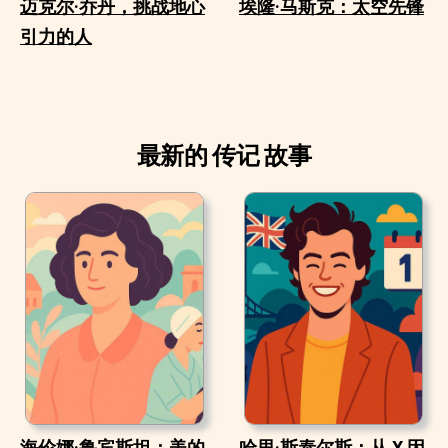
迈克尔·乔丹，挑战地心
埃隆·马斯克：太空先锋
引力的人
最新的 传记 故事
海伦娜·鲁宾斯坦：美的
哈里·斯泰尔斯：从 X 因