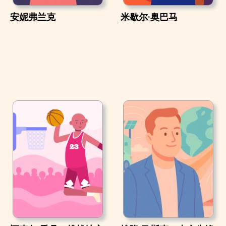
安妮弗兰克
米歇尔·奥巴马