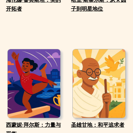
开拓者
子到明星地位
西蒙妮·拜尔斯：力量与
圣雄甘地：和平追求者