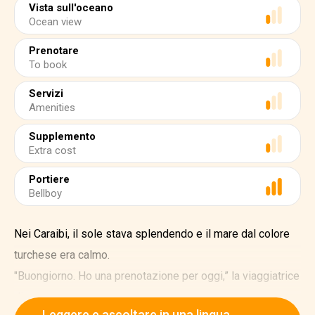
Vista sull'oceano
Ocean view
Prenotare
To book
Servizi
Amenities
Supplemento
Extra cost
Portiere
Bellboy
Nei Caraibi, il sole stava splendendo e il mare dal colore
turchese era calmo.
"Buongiorno. Ho una prenotazione per oggi,” la viaggiatrice
disse.
Leggere e ascoltare in una lingua