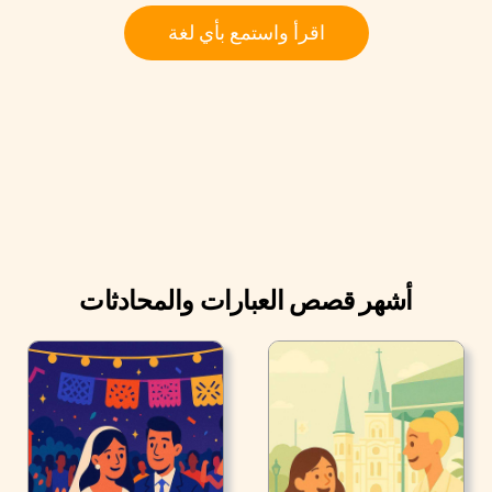
"صباح الخير! أهلاً بكما في فندق بالاس. باسم من تم الحجز؟ "
اقرأ واستمع بأي لغة
أجابت "ستيفاني أندرسون".
أشهر قصص العبارات والمحادثات