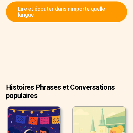
voyageur.
Lire et écouter dans nimporte quelle
"Bonjour ! Bienvenue au Palace Hôtel. Sous quel nom est
langue
la réservation?"
"Stéphanie Anderson", répondit-elle.
Histoires Phrases et Conversations
populaires