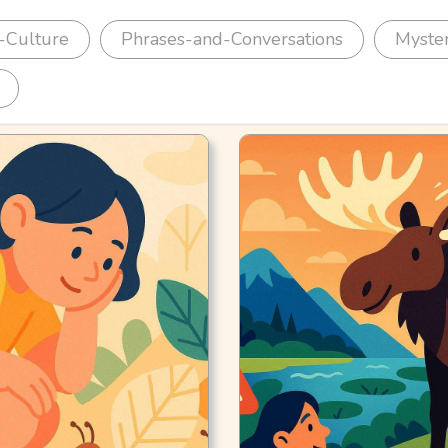
-Culture
Phrases-and-Conversations
Myste