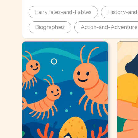
FairyTales-and-Fables
History-and
Biographies
Action-and-Adventure