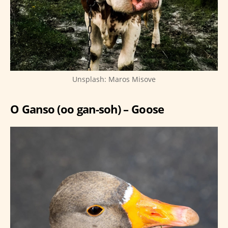
Unsplash: Maros Misove
O Ganso (oo gan-soh) – Goose