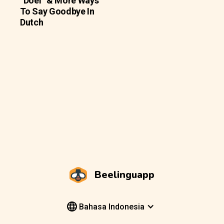
“Doei” & More Ways
To Say Goodbye In
Dutch
Beelinguapp
Bahasa Indonesia