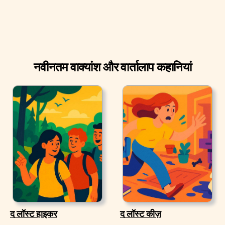
नवीनतम वाक्यांश और वार्तालाप कहानियां
द लॉस्ट हाइकर
द लॉस्ट कीज़