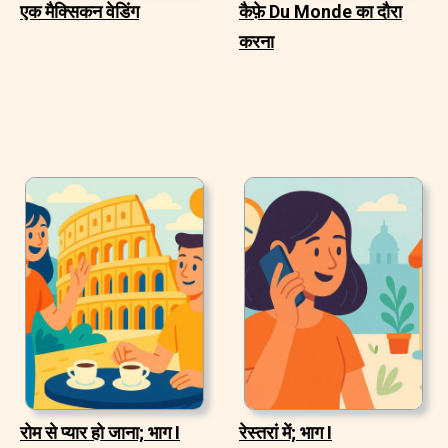
एक मैक्सिकन वेडिंग
कैफ़े Du Monde का दौरा
करना
रोम से प्यार हो जाना; भाग I
रेस्तरां में; भाग I