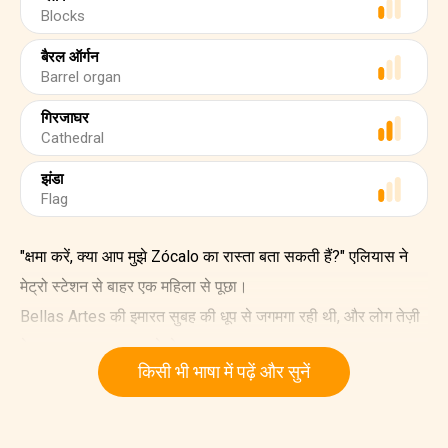
Blocks
बैरल ऑर्गन
Barrel organ
गिरजाघर
Cathedral
झंडा
Flag
"क्षमा करें, क्या आप मुझे Zócalo का रास्ता बता सकती हैं?" एलियास ने
मेट्रो स्टेशन से बाहर एक महिला से पूछा।
Bellas Artes की इमारत सुबह की धूप से जगमगा रही थी, और लोग तेज़ी
के साथ सड़क पर चल रहे थे।
किसी भी भाषा में पढ़ें और सुनें
"हैलो! लड़की ने जवाब दिया। "वो कोने पर इमारत नज़र आ रही है? वो
पोस्टल पैलेस है। उसके बगल की गली पर चलते रहिए; Zócalo वहाँ से
लगभग छह ब्लॉक दूर है।