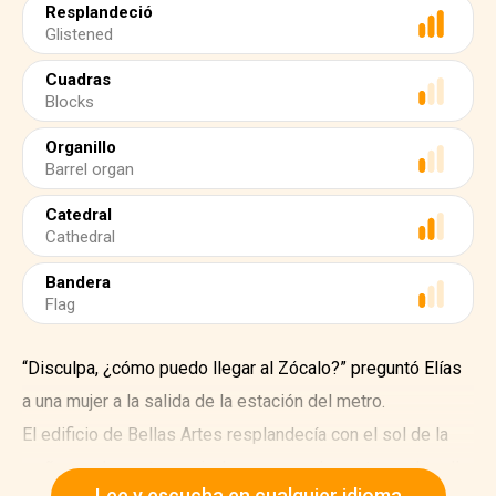
Resplandeció
Glistened
Cuadras
Blocks
Organillo
Barrel organ
Catedral
Cathedral
Bandera
Flag
“Disculpa, ¿cómo puedo llegar al Zócalo?” preguntó Elías
a una mujer a la salida de la estación del metro.
El edificio de Bellas Artes resplandecía con el sol de la
mañana, y la gente caminaba apresuradamente por la calle.
Lee y escucha en cualquier idioma