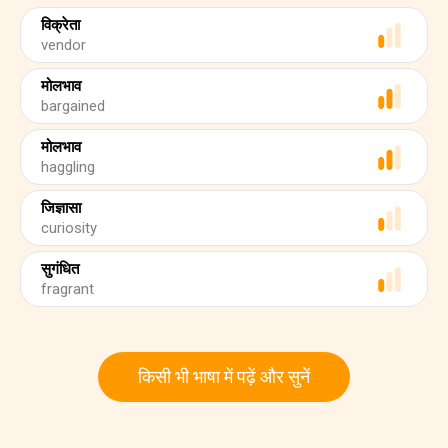
विक्रेता
vendor
मोलभाव
bargained
मोलभाव
haggling
जिज्ञासा
curiosity
सुगंधित
fragrant
किसी भी भाषा में पढ़ें और सुनें