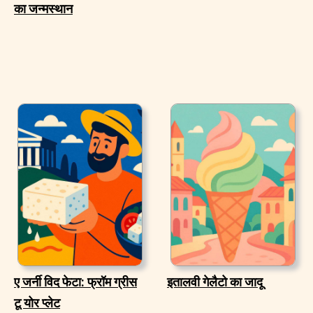
का जन्मस्थान
ए जर्नी विद फेटा: फ्रॉम ग्रीस
इतालवी गेलैटो का जादू
टू योर प्लेट