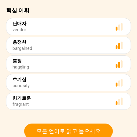
핵심 어휘
판매자
vendor
흥정한
bargained
흥정
haggling
호기심
curiosity
향기로운
fragrant
모든 언어로 읽고 들으세요