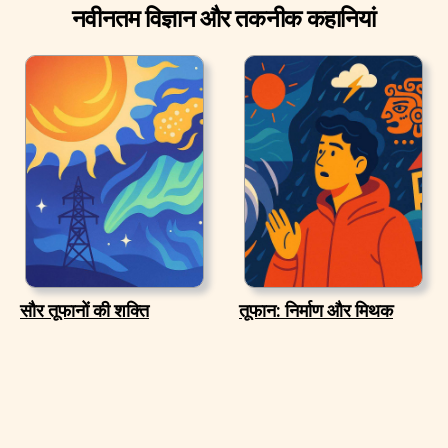
नवीनतम विज्ञान और तकनीक कहानियां
सौर तूफानों की शक्ति
तूफान: निर्माण और मिथक