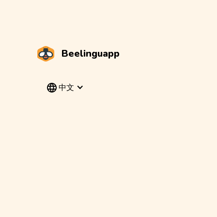
Beelinguapp
中文