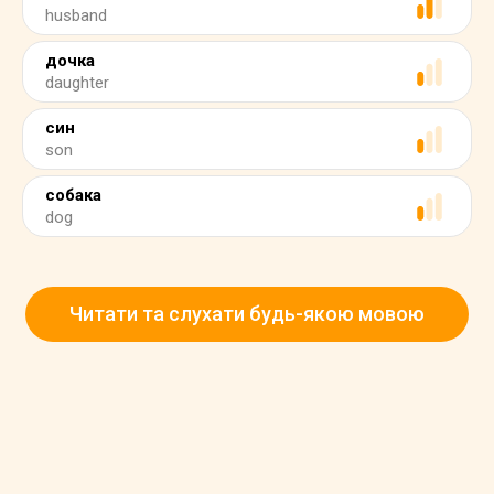
husband
дочка
daughter
син
son
собака
dog
Читати та слухати будь-якою мовою