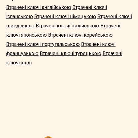
Втрачені ключі англійською
Втрачені ключі
іспанською
Втрачені ключі німецькою
Втрачені ключі
шведською
Втрачені ключі італійською
Втрачені
ключі японською
Втрачені ключі корейською
Втрачені ключі португальською
Втрачені ключі
французькою
Втрачені ключі турецькою
Втрачені
ключі хінді