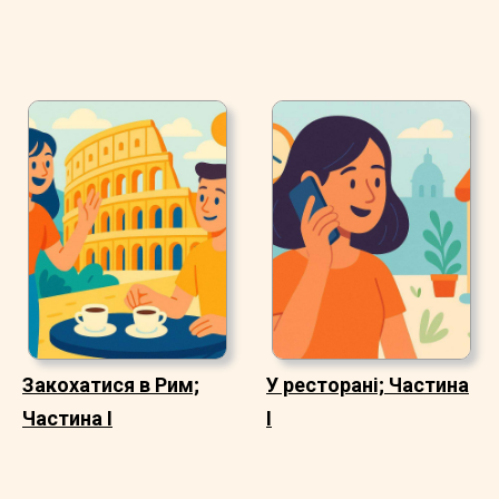
Закохатися в Рим;
У ресторані; Частина
Частина I
I