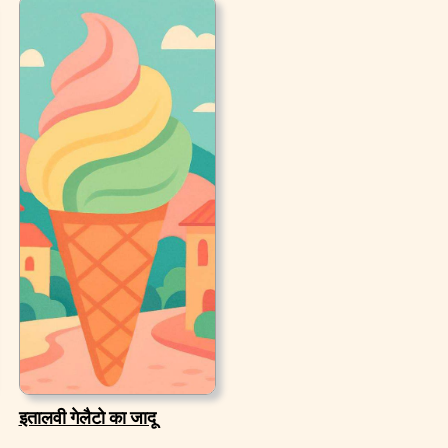
इतालवी गेलैटो का जादू