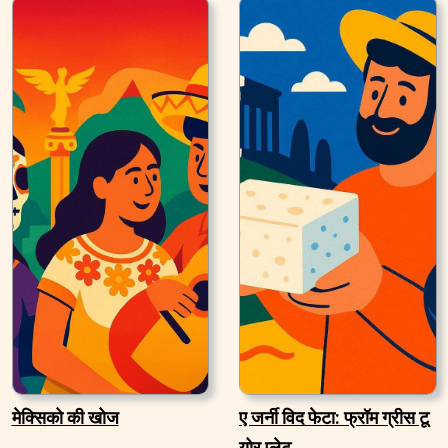
मेक्सिको की खोज
ए जर्नी विद फेटा: फ्रॉम ग्रीस टू
योर प्लेट