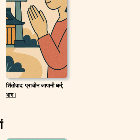
शिंतोवाद: प्राचीन जापानी धर्म;
भाग I
ं