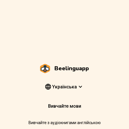
Beelinguapp
Yкраїнська
Вивчайте мови
Вивчайте з аудіокнигами англійською