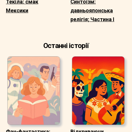
Текіла: смак
Синтоїзм:
Мексики
давньояпонська
релігія; Частина I
Останні історії
Фан-фантастика:
Відкриваючи