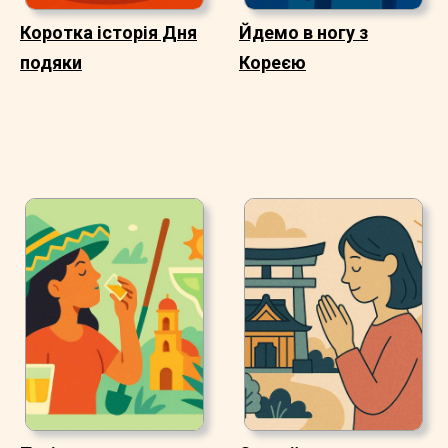
Коротка історія Дня
Йдемо в ногу з
подяки
Кореєю