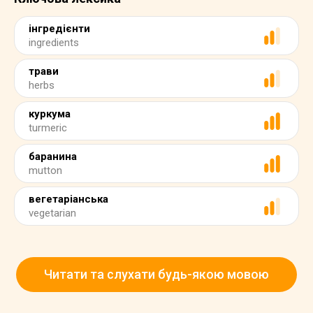
інгредієнти
ingredients
трави
herbs
куркума
turmeric
баранина
mutton
вегетаріанська
vegetarian
Читати та слухати будь-якою мовою