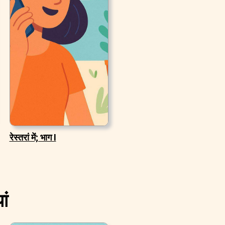
रेस्तरां में; भाग I
ां