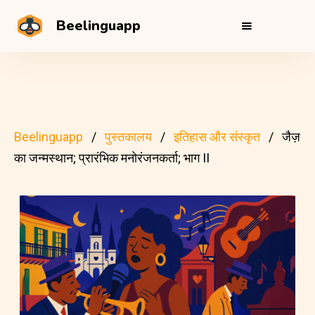
Beelinguapp
Beelinguapp
पुस्तकालय
इतिहास और संस्कृत
जैज़
का जन्मस्थान; प्रारंभिक मनोरंजनकर्ता; भाग II