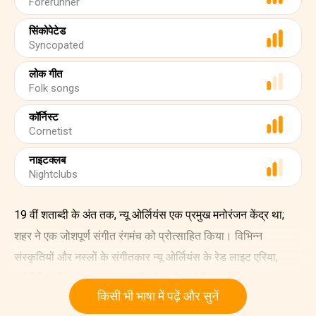
Forerunner
सिंकोपेटेड
Syncopated
लोक गीत
Folk songs
कॉर्निस्ट
Cornetist
नाइटक्लब
Nightclubs
19 वीं शताब्दी के अंत तक, न्यू ओर्लियंस एक प्रमुख मनोरंजन केंद्र था;
शहर ने एक जोशपूर्ण संगीत रंगमंच को प्रोत्साहित किया। विभिन्न
संस्कृतियों और नस्लों के संगीतकार न्यू ओर्लियंस के रेड लाइट एरिया,
स्टोरीविल में एकत्र हुए, जहां काले और सफेद संगीतकारों ने एक साथ
किसी भी भाषा में पढ़ें और सुनें
बजाया और संगीत शैलियों के साथ प्रयोग किया। कई शुरुआती जैज़