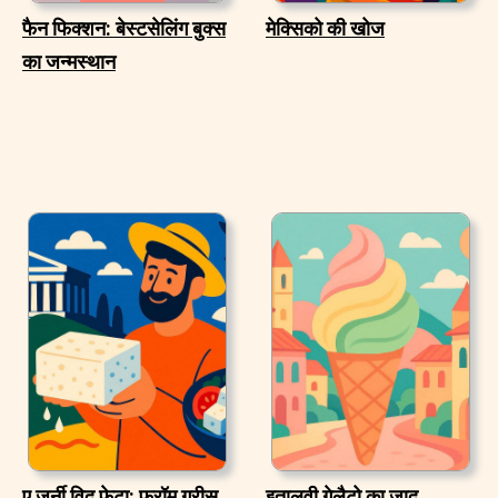
फैन फिक्शन: बेस्टसेलिंग बुक्स
मेक्सिको की खोज
का जन्मस्थान
ए जर्नी विद फेटा: फ्रॉम ग्रीस
इतालवी गेलैटो का जादू