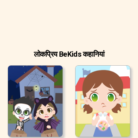
लोकप्रिय BeKids कहानियां