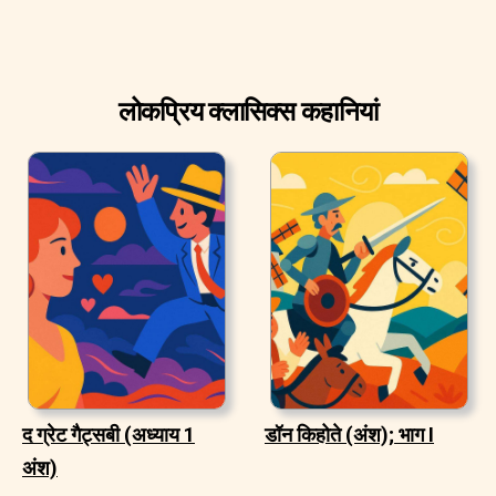
लोकप्रिय क्लासिक्स कहानियां
द ग्रेट गैट्सबी (अध्याय 1
डॉन किहोते (अंश); भाग I
अंश)