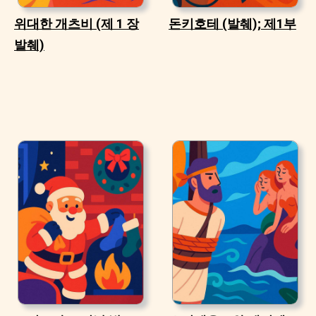
위대한 개츠비 (제 1 장
돈키호테 (발췌); 제1부
발췌)