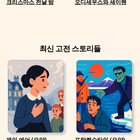
크리스마스 전날 밤
오디세우스와 세이렌
최신 고전 스토리들
제인 에어 (요약)
프랑켄슈타인 (요약)