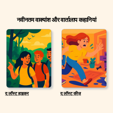
नवीनतम वाक्यांश और वार्तालाप कहानियां
द लॉस्ट हाइकर
द लॉस्ट कीज़