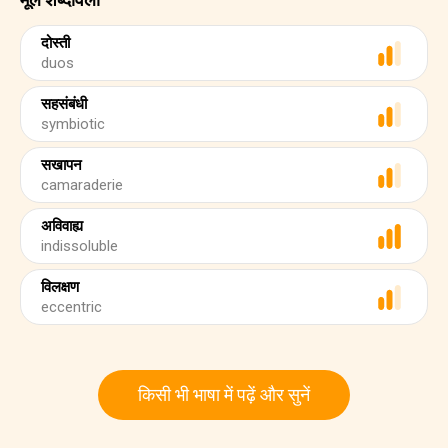
दोस्ती
duos
सहसंबंधी
symbiotic
सखापन
camaraderie
अविवाह्य
indissoluble
विलक्षण
eccentric
किसी भी भाषा में पढ़ें और सुनें