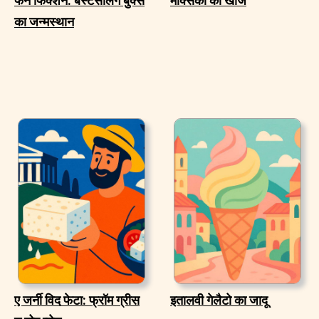
फैन फिक्शन: बेस्टसेलिंग बुक्स
मेक्सिको की खोज
का जन्मस्थान
ए जर्नी विद फेटा: फ्रॉम ग्रीस
इतालवी गेलैटो का जादू