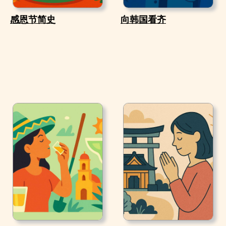
感恩节简史
向韩国看齐