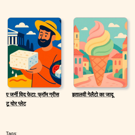
ए जर्नी विद फेटा: फ्रॉम ग्रीस
इतालवी गेलैटो का जादू
टू योर प्लेट
Tags: