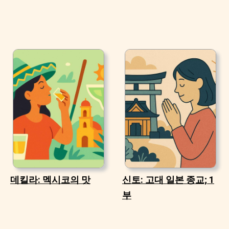
데킬라: 멕시코의 맛
신토: 고대 일본 종교; 1
부