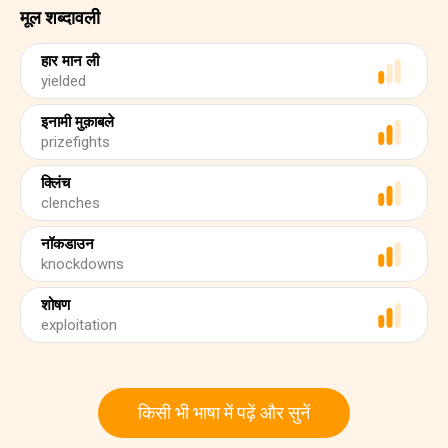
मूल शब्दावली
हार मान ली
yielded
इनामी मुक़ाबले
prizefights
क्लिंच
clenches
नॉकडाउन
knockdowns
शोषण
exploitation
किसी भी भाषा में पढ़ें और सुनें