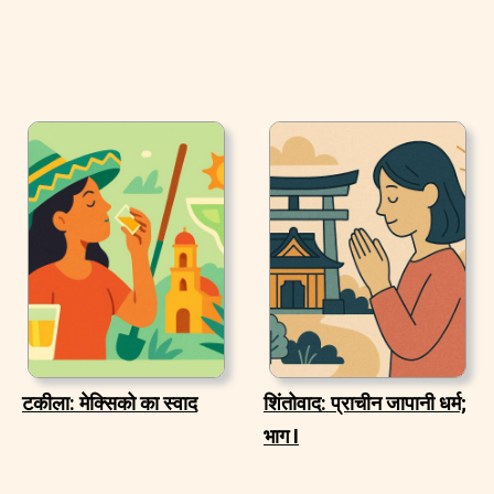
टकीला: मेक्सिको का स्वाद
शिंतोवाद: प्राचीन जापानी धर्म;
भाग I