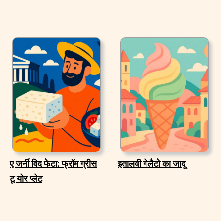
ए जर्नी विद फेटा: फ्रॉम ग्रीस
इतालवी गेलैटो का जादू
टू योर प्लेट