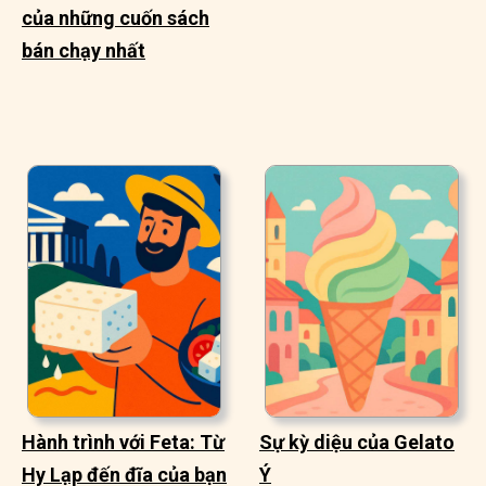
của những cuốn sách
bán chạy nhất
Hành trình với Feta: Từ
Sự kỳ diệu của Gelato
Hy Lạp đến đĩa của bạn
Ý