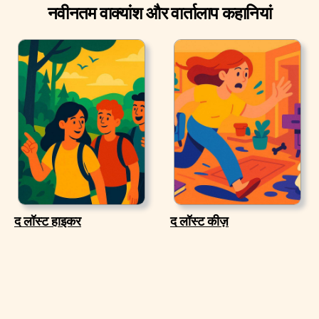
नवीनतम वाक्यांश और वार्तालाप कहानियां
द लॉस्ट हाइकर
द लॉस्ट कीज़