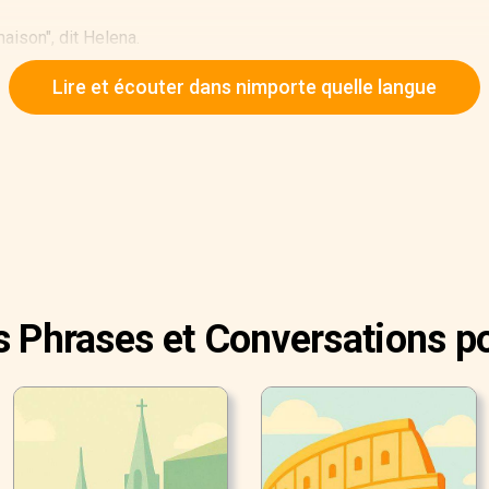
aison", dit Helena.
. "L'aménagement extérieur est charmant."
Lire et écouter dans nimporte quelle langue
ajouta Helena.
s Phrases et Conversations p