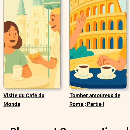
Visite du Café du
Tomber amoureux de
Monde
Rome ; Partie I