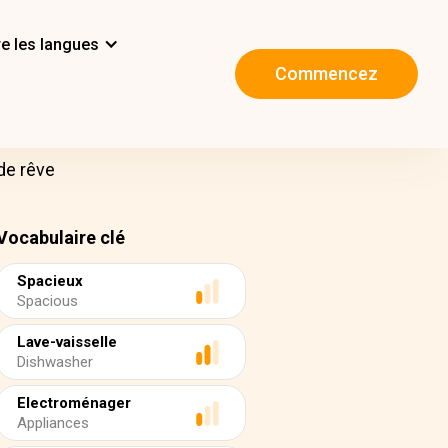
e les langues
Commencez
de rêve
Vocabulaire clé
Spacieux
Spacious
Lave-vaisselle
Dishwasher
Electroménager
Appliances