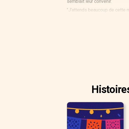
semblait leur convenir.
"J'attends beaucoup de cette m
"Moi aussi", répondit Fernando
"Et l'emplacement est génial", 
Histoire