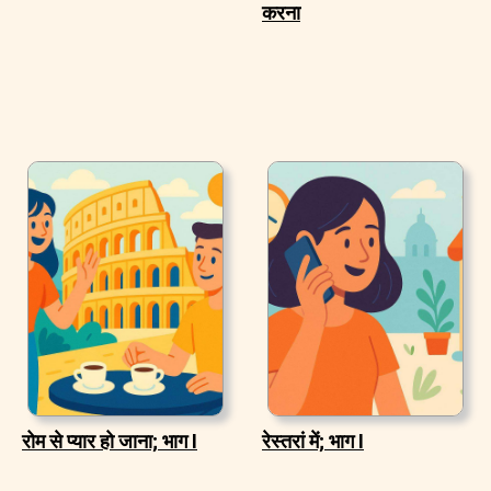
करना
रोम से प्यार हो जाना; भाग I
रेस्तरां में; भाग I