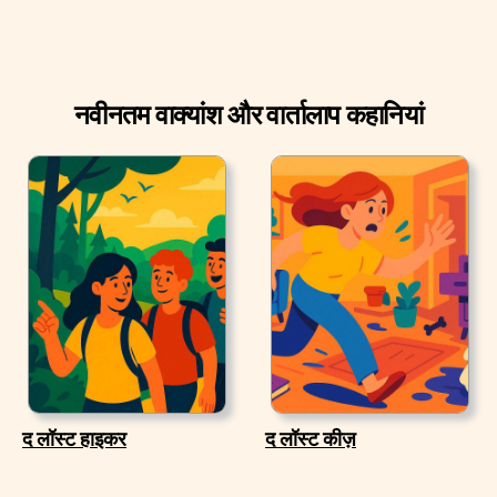
नवीनतम वाक्यांश और वार्तालाप कहानियां
द लॉस्ट हाइकर
द लॉस्ट कीज़