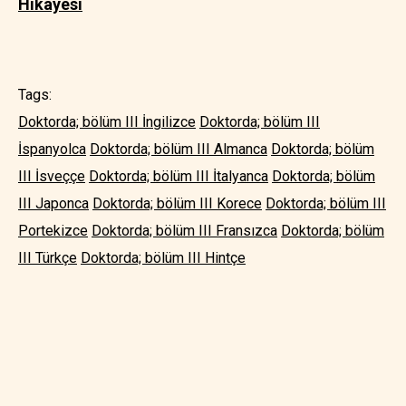
Hikayesi
Tags:
Doktorda; bölüm III İngilizce
Doktorda; bölüm III
İspanyolca
Doktorda; bölüm III Almanca
Doktorda; bölüm
III İsveççe
Doktorda; bölüm III İtalyanca
Doktorda; bölüm
III Japonca
Doktorda; bölüm III Korece
Doktorda; bölüm III
Portekizce
Doktorda; bölüm III Fransızca
Doktorda; bölüm
III Türkçe
Doktorda; bölüm III Hintçe