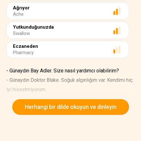
Ağrıyor
Ache
Yutkunduğunuzda
Swallow
Eczaneden
Pharmacy
- Günaydın Bay Adler. Size nasıl yardımcı olabilirim?
- Günaydın Doktor Blake. Soğuk algınlığım var. Kendimi hiç
iyi hissetmiyorum.
- Ah, anlıyorum. Vücut sıcaklığınızı kontrol edeyim.
Herhangi bir dilde okuyun ve dinleyin
Sıcaklığınız normalden yüksek.