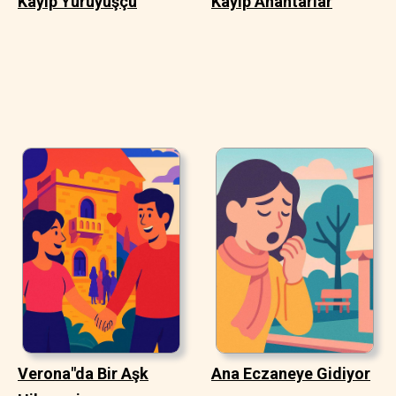
Kayıp Yürüyüşçü
Kayıp Anahtarlar
Verona"da Bir Aşk
Ana Eczaneye Gidiyor