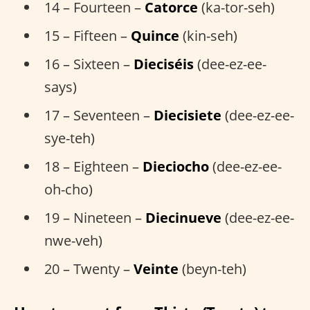
14 – Fourteen –
Catorce
(ka-tor-seh)
15 – Fifteen –
Quince
(kin-seh)
16 – Sixteen –
Dieciséis
(dee-ez-ee-
says)
17 – Seventeen –
Diecisiete
(dee-ez-ee-
sye-teh)
18 – Eighteen –
Dieciocho
(dee-ez-ee-
oh-cho)
19 – Nineteen –
Diecinueve
(dee-ez-ee-
nwe-veh)
20 – Twenty –
Veinte
(beyn-teh)