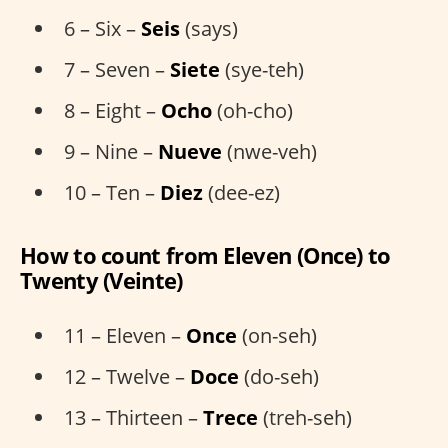
6 – Six –
Seis
(says)
7 – Seven –
Siete
(sye-teh)
8 – Eight –
Ocho
(oh-cho)
9 – Nine –
Nueve
(nwe-veh)
10 – Ten –
Diez
(dee-ez)
How to count from Eleven (Once) to
Twenty (Veinte)
11 – Eleven –
Once
(on-seh)
12 – Twelve –
Doce
(do-seh)
13 – Thirteen –
Trece
(treh-seh)