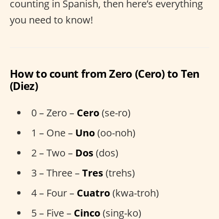
counting in Spanish, then here’s everything
you need to know!
How to count from Zero (Cero) to Ten
(Diez)
0 – Zero –
Cero
(se-ro)
1 – One –
Uno
(oo-noh)
2 – Two –
Dos
(dos)
3 – Three –
Tres
(trehs)
4 – Four –
Cuatro
(kwa-troh)
5 – Five –
Cinco
(sing-ko)