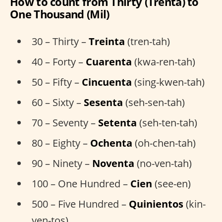
How to count from Thirty (Trenta) to
One Thousand (Mil)
30 – Thirty –
Treinta
(tren-tah)
40 – Forty –
Cuarenta
(kwa-ren-tah)
50 – Fifty –
Cincuenta
(sing-kwen-tah)
60 – Sixty –
Sesenta
(seh-sen-tah)
70 – Seventy –
Setenta
(seh-ten-tah)
80 – Eighty –
Ochenta
(oh-chen-tah)
90 – Ninety –
Noventa
(no-ven-tah)
100 – One Hundred –
Cien
(see-en)
500 – Five Hundred –
Quinientos
(kin-
yen-tos)