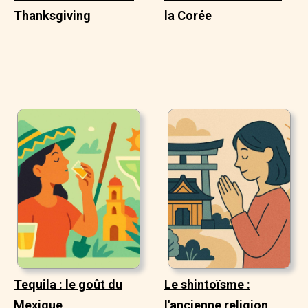
Thanksgiving
la Corée
Tequila : le goût du
Le shintoïsme :
Mexique
l'ancienne religion