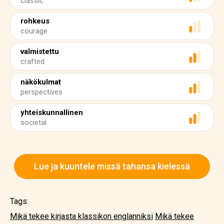
classic
rohkeus
courage
valmistettu
crafted
näkökulmat
perspectives
yhteiskunnallinen
societal
Lue ja kuuntele missä tahansa kielessä
Tags:
Mikä tekee kirjasta klassikon englanniksi
Mikä tekee