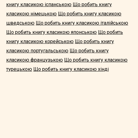
книгу класикою іспанською
Що робить книгу
класикою німецькою
Що робить книгу класикою
шведською
Що робить книгу класикою італійською
Що робить книгу класикою японською
Що робить
книгу класикою корейською
Що робить книгу
класикою португальською
Що робить книгу
класикою французькою
Що робить книгу класикою
турецькою
Що робить книгу класикою хінді