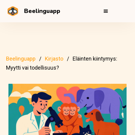
Beelinguapp
Beelinguapp
Kirjasto
Eläinten kiintymys:
Myytti vai todellisuus?