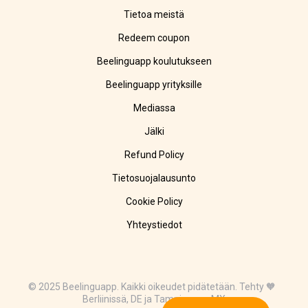
Tietoa meistä
Redeem coupon
Beelinguapp koulutukseen
Beelinguapp yrityksille
Mediassa
Jälki
Refund Policy
Tietosuojalausunto
Cookie Policy
Yhteystiedot
© 2025 Beelinguapp. Kaikki oikeudet pidätetään. Tehty 🧡
Berliinissä, DE ja Tampicossa, MX